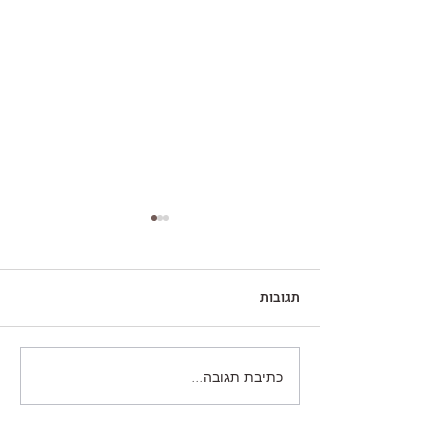
תגובות
כתיבת תגובה...
גיוס כספים מגורמים חוץ
בנקאיים