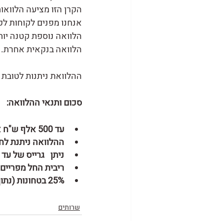
הקרן הזו מציעה הלוואו
אנחנו מפנים לקוחות לק
הלוואה נוספת קטנה יות
הלוואה בנקאית אחרת.
ההלוואת ניתנות לטובת 
סכום ותנאי ההלוואה:
עד 500 אלף ש"ח או 10% ממחזור ההכנסות האחרון הגבוה מביניהם 
ההלוואה ניתנת לחמש שנים 
ניתן 	גרייס של עד שנה בהלוואה.
ריבית החל מפריים +9%
25% בטחונות (נתון למו"מ)
שרותים